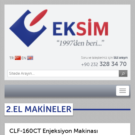
Soru ve talepleriniz için
bizi arayın
TR
EN
328 34 70
+90 232
Toggl
naviga
2.EL MAKİNELER
CLF-160CT Enjeksiyon Makinası