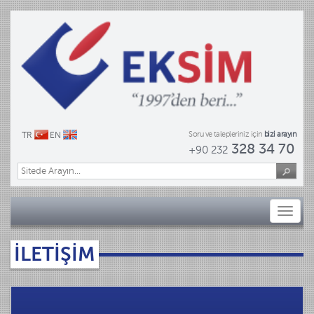
Soru ve talepleriniz için
bizi arayın
TR
EN
328 34 70
+90 232
Toggl
naviga
İLETİŞİM