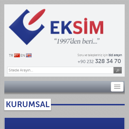
Soru ve talepleriniz için
bizi arayın
TR
EN
328 34 70
+90 232
Toggl
naviga
KURUMSAL