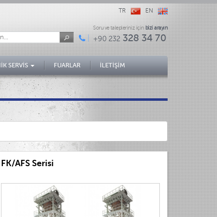
TR
EN
Soru ve talepleriniz için
bizi arayın
328 34 70
+90 232
İK SERVİS
FUARLAR
İLETİŞİM
FK/AFS Serisi