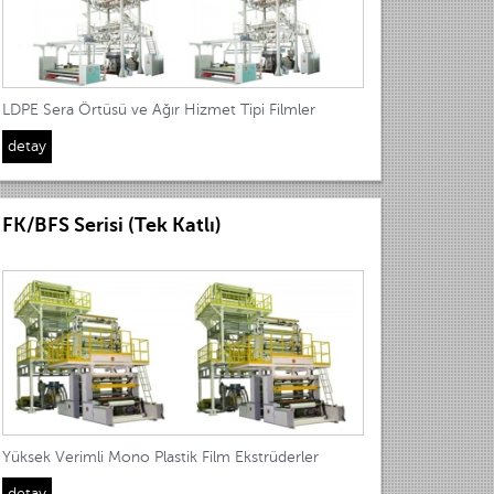
LDPE Sera Örtüsü ve Ağır Hizmet Tipi Filmler
detay
FK/BFS Serisi (Tek Katlı)
Yüksek Verimli Mono Plastik Film Ekstrüderler
detay