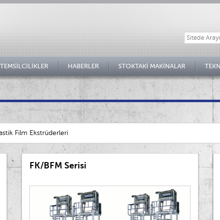
TEMSİLCİLİKLER
HABERLER
STOKTAKİ MAKİNALAR
TEKN
astik Film Ekstrüderleri
FK/BFM Serisi