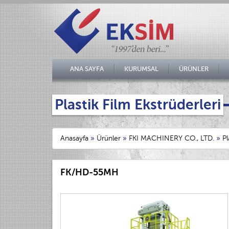
ANA SAYFA
KURUMSAL
ÜRÜNLER
Plastik Film Ekstrüderleri
Anasayfa
»
Ürünler
»
FKI MACHINERY CO., LTD.
»
Pl
FK/HD-55MH